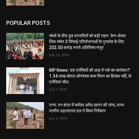
POPULAR POSTS
संघर्ष के बीच डूब प्रभावितों को बड़ी राहत: केन-बेतवा
लिंक समेत 3 सिंचाई परियोजनाओं के पुनर्वास के लिए
202.50 करोड़ रुपये अतिरिक्त मंजूर
July 12, 2026
MP News: दवा एजेंसियों की आड़ में नशे का कारोबार?
1.34 लाख बोतल ऑनरेक्स कफ सिरप का हिसाब नहीं, दो
एजेंसियां सील
July 7, 2026
पन्ना: वन क्षेत्र में कथित अवैध खनन की जांच, राज्य
स्तरीय उड़नदस्ता दल ने किया निरीक्षण
July 6, 2026