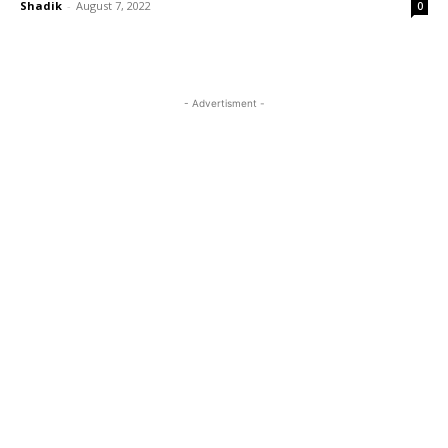
Shadik
-
August 7, 2022
0
- Advertisment -