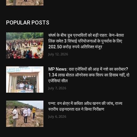
POPULAR POSTS
संघर्ष के बीच डूब प्रभावितों को बड़ी राहत: केन-बेतवा
लिंक समेत 3 सिंचाई परियोजनाओं के पुनर्वास के लिए
202.50 करोड़ रुपये अतिरिक्त मंजूर
July 12, 2026
MP News: दवा एजेंसियों की आड़ में नशे का कारोबार?
1.34 लाख बोतल ऑनरेक्स कफ सिरप का हिसाब नहीं, दो
एजेंसियां सील
July 7, 2026
पन्ना: वन क्षेत्र में कथित अवैध खनन की जांच, राज्य
स्तरीय उड़नदस्ता दल ने किया निरीक्षण
July 6, 2026