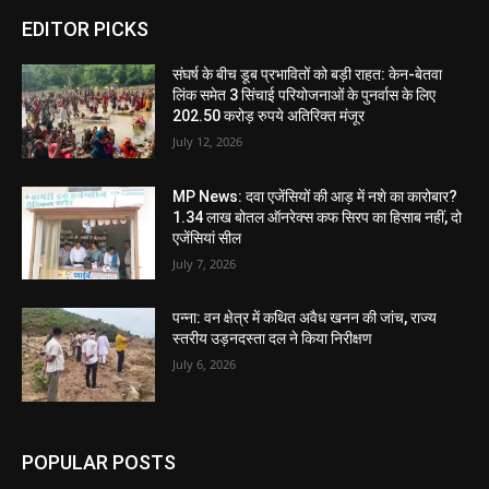
EDITOR PICKS
संघर्ष के बीच डूब प्रभावितों को बड़ी राहत: केन-बेतवा
लिंक समेत 3 सिंचाई परियोजनाओं के पुनर्वास के लिए
202.50 करोड़ रुपये अतिरिक्त मंजूर
July 12, 2026
MP News: दवा एजेंसियों की आड़ में नशे का कारोबार?
1.34 लाख बोतल ऑनरेक्स कफ सिरप का हिसाब नहीं, दो
एजेंसियां सील
July 7, 2026
पन्ना: वन क्षेत्र में कथित अवैध खनन की जांच, राज्य
स्तरीय उड़नदस्ता दल ने किया निरीक्षण
July 6, 2026
POPULAR POSTS