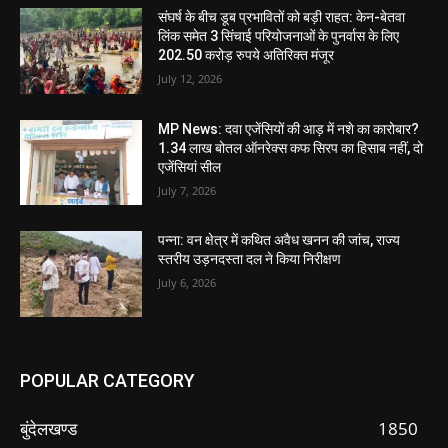
संघर्ष के बीच डूब प्रभावितों को बड़ी राहत: केन-बेतवा
लिंक समेत 3 सिंचाई परियोजनाओं के पुनर्वास के लिए
202.50 करोड़ रुपये अतिरिक्त मंजूर
July 12, 2026
MP News: दवा एजेंसियों की आड़ में नशे का कारोबार?
1.34 लाख बोतल ऑनरेक्स कफ सिरप का हिसाब नहीं, दो
एजेंसियां सील
July 7, 2026
पन्ना: वन क्षेत्र में कथित अवैध खनन की जांच, राज्य
स्तरीय उड़नदस्ता दल ने किया निरीक्षण
July 6, 2026
POPULAR CATEGORY
बुंदेलखण्ड
1850