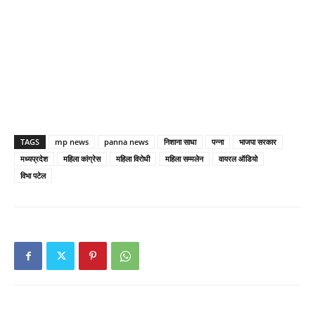
TAGS
mp news
panna news
निशाना साधा
पन्ना
भाजपा सरकार
मध्यप्रदेश
महिला कांग्रेस
महिला विरोधी
महिला सम्मलेन
वायरल ऑडियो
विभा पटेल