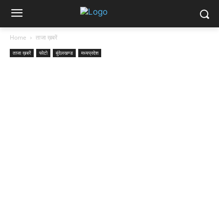
Home
ताजा ख़बरें
ताजा ख़बरें
फोटो
बुंदेलखण्ड
मध्यप्रदेश