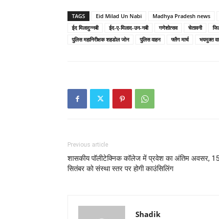
TAGS
Eid Milad Un Nabi
Madhya Pradesh news
ईद मिलादुन्नबी
ईद-ए-मिलाद-उन-नबी
गणेशोत्सव
चेतावनी
जि
पुलिस महानिरीक्षक शहडोल जोन
पुलिस वाहन
फ्लैग मार्च
भयमुक्त व
Previous article
शासकीय पॉलीटेक्निक कॉलेज में प्रवेश का अंतिम अवसर, 1
सितंबर को संस्था स्तर पर होगी काउंसिलिंग
Shadik