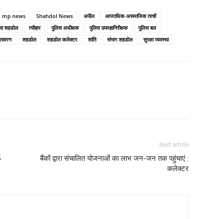
mp news
Shahdol News
अपील
आपराधिक-असमाजिक तत्वों
ला शहडोल
त्यौहार
पुलिस अधीक्षक
पुलिस उपमहानिरीक्षक
पुलिस बल
ातावरण
शहडोल
शहडोल कलेक्टर
शांति
संभाग शहडोल
सुरक्षा व्यवस्था
Next article
5
बैंकों द्वारा संचालित योजनाओं का लाभ जन-जन तक पहुंचाएं :
कलेक्टर