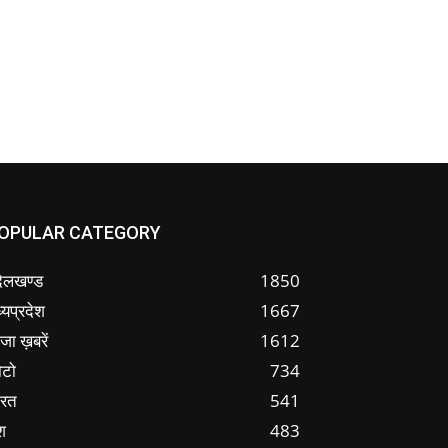
OPULAR CATEGORY
ंदेलखण्ड
1850
्यप्रदेश
1667
जा ख़बरें
1612
ोटो
734
ारत
541
श
483