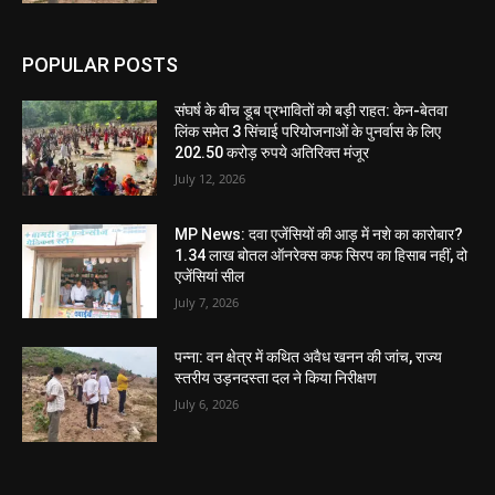
POPULAR POSTS
संघर्ष के बीच डूब प्रभावितों को बड़ी राहत: केन-बेतवा
लिंक समेत 3 सिंचाई परियोजनाओं के पुनर्वास के लिए
202.50 करोड़ रुपये अतिरिक्त मंजूर
July 12, 2026
MP News: दवा एजेंसियों की आड़ में नशे का कारोबार?
1.34 लाख बोतल ऑनरेक्स कफ सिरप का हिसाब नहीं, दो
एजेंसियां सील
July 7, 2026
पन्ना: वन क्षेत्र में कथित अवैध खनन की जांच, राज्य
स्तरीय उड़नदस्ता दल ने किया निरीक्षण
July 6, 2026