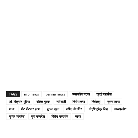
TAGS
mp news
panna news
अमानवीय घटना
खुरई तहसील
डॉ. विक्रांत भूरिया
दलित युवक
नारेबाजी
निर्मम हत्या
निर्वस्त्र
नृशंस हत्या
पन्ना
पीट पीटकर हत्या
पुतला दहन
बरौंदा नौनागिर
मंत्री भूपेंद्र सिंह
मध्यप्रदेश
युवक कांग्रेस
युवा कांग्रेस
विरोध-प्रदर्शन
सागर