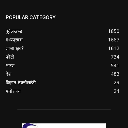
POPULAR CATEGORY
बुंदेलखण्ड
1850
मध्यप्रदेश
1667
ताजा ख़बरें
1612
फोटो
734
भारत
541
देश
483
विज्ञान-टेक्नॉलॉजी
29
मनोरंजन
24