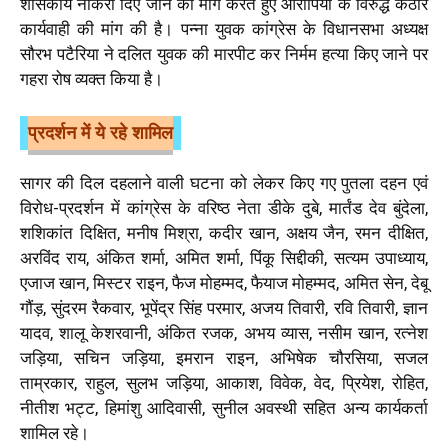
शासकीय नौकरी दिए जाने की मांग करते हुए आरोपियों के विरुद्ध कठोर
कार्यवाही की मांग की है। पन्ना युवक कांग्रेस के विधानसभा अध्यक्ष
सौरभ पटैरिया ने दलित युवक की मारपीट कर निर्मम हत्या किए जाने पर
गहरा रोष व्यक्त किया है।
प्रदर्शन में ये रहे शामिल
सागर की दिल दहलाने वाली घटना को लेकर किए गए पुतला दहन एवं
विरोध-प्रदर्शन में कांग्रेस के वरिष्ठ नेता डीके दुबे, मार्तंड देव बुंदेला,
शशिकांत दिक्षित, मनीष मिश्रा, कदीर खान, अक्षय जैन, रमन दीक्षित,
अरविंद राय, अंकित शर्मा, अमित शर्मा, पिंकू सिद्दीकी, सत्यम उपाध्याय,
एजाज खान, मिस्टर राइन, फैज मोहम्मद, फैयाज मोहम्मद, अमित सेन, देबू
गौंड़, सुंदरम रैकवार, भूपेंद्र सिंह परमार, अजय तिवारी, रवि तिवारी, ज्ञान
यादव, शालू केशरवानी, अंकित रजक, अभय व्यास, नसीम खान, रत्नेश
जड़िया, सचिन जड़िया, इमरान राइन, अभिषेक चौरसिया, सजल
ताम्रकार, राहुल, सुलभ जड़िया, आकाश, विवेक, वेद, प्रियेश, रोहित,
नीतीश भट्ट, हिमांशु आदिवासी, सुनील अवस्थी सहित अन्य कार्यकर्ता
शामिल रहे।