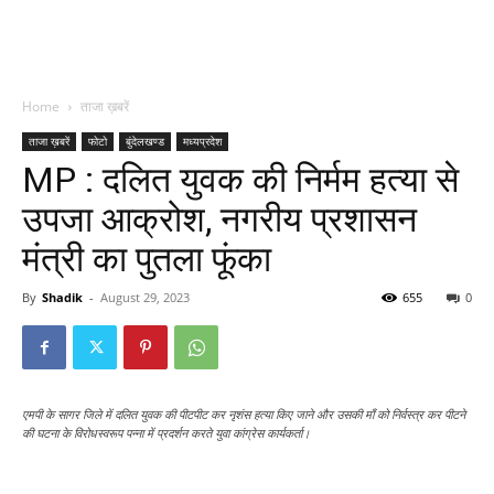
Home
ताजा ख़बरें
ताजा ख़बरें
फोटो
बुंदेलखण्ड
मध्यप्रदेश
MP : दलित युवक की निर्मम हत्या से
उपजा आक्रोश, नगरीय प्रशासन
मंत्री का पुतला फूंका
By
Shadik
-
August 29, 2023
655
0
एमपी के सागर जिले में दलित युवक की पीटपीट कर नृशंस हत्या किए जाने और उसकी माँ को निर्वस्त्र कर पीटने
की घटना के विरोधस्वरूप पन्ना में प्रदर्शन करते युवा कांग्रेस कार्यकर्ता।