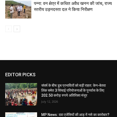
पन्ना: वन क्षेत्र में कथित अवैध खनन की जांच, राज्य
स्तरीय उड़नदस्ता दल ने किया निरीक्षण
EDITOR PICKS
संघर्ष के बीच डूब प्रभावितों को बड़ी राहत: केन-बेतवा
लिंक समेत 3 सिंचाई परियोजनाओं के पुनर्वास के लिए
202.50 करोड़ रुपये अतिरिक्त मंजूर
July 12, 2026
MP News: दवा एजेंसियों की आड़ में नशे का कारोबार?