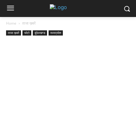
Home
ताजा ख़बरें
ताजा ख़बरें
फोटो
बुंदेलखण्ड
मध्यप्रदेश