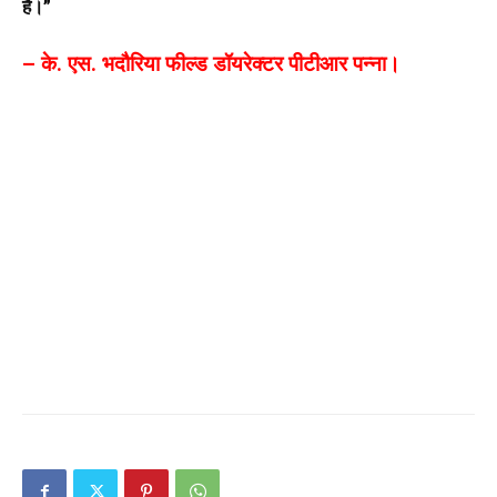
है।”
– के. एस. भदौरिया फील्ड डॉयरेक्टर पीटीआर पन्ना।