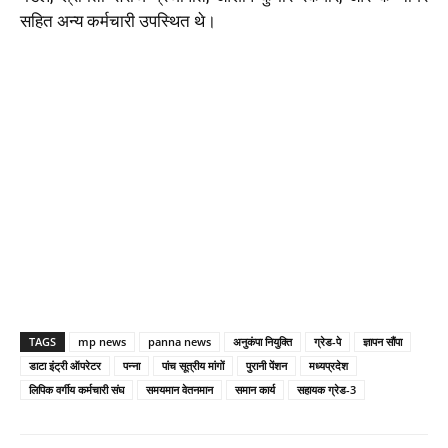
सहित अन्य कर्मचारी उपस्थित थे।
TAGS
mp news
panna news
अनुकंपा नियुक्ति
ग्रेड-पे
ज्ञापन सौंपा
डाटा इंट्री ऑपरेटर
पन्ना
पांच सूत्रीय मांगों
पुरानी पेंशन
मध्यप्रदेश
लिपिक वर्गीय कर्मचारी संघ
समयमान वेतनमान
समान कार्य
सहायक ग्रेड-3