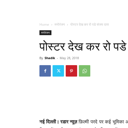
Home
मनोरंजन
पोस्‍टर देख कर रो पडे संजय दत्‍त
मनोरंजन
पोस्‍टर देख कर रो पडे
By
Shadik
-
May 28, 2018
नई दिल्ली। रडार न्यूज़
फ़िल्मी परदे पर कई भूमिका अद