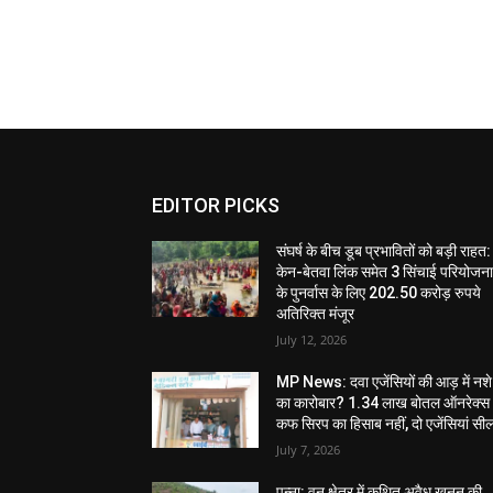
EDITOR PICKS
संघर्ष के बीच डूब प्रभावितों को बड़ी राहत:
केन-बेतवा लिंक समेत 3 सिंचाई परियोजन
के पुनर्वास के लिए 202.50 करोड़ रुपये
अतिरिक्त मंजूर
July 12, 2026
MP News: दवा एजेंसियों की आड़ में नशे
का कारोबार? 1.34 लाख बोतल ऑनरेक्स
कफ सिरप का हिसाब नहीं, दो एजेंसियां सी
July 7, 2026
पन्ना: वन क्षेत्र में कथित अवैध खनन की