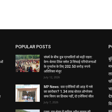
POPULAR POSTS
P
संघर्ष के बीच डूब प्रभावितों को बड़ी राहत:
बु
ाओं
केन-बेतवा लिंक समेत 3 सिंचाई परियोजनाओं
मध
के पुनर्वास के लिए 202.50 करोड़ रुपये
अतिरिक्त मंजूर
ता
July 12, 2026
फ
MP News: दवा एजेंसियों की आड़ में नशे
भ
का कारोबार? 1.34 लाख बोतल ऑनरेक्स
दे
ल
कफ सिरप का हिसाब नहीं, दो एजेंसियां सील
July 7, 2026
वि
म
पन्ना: वन क्षेत्र में कथित अवैध खनन की