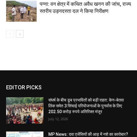
पन्ना: वन क्षेत्र में कथित अवैध खनन की जांच, राज्य
स्तरीय उड़नदस्ता दल ने किया निरीक्षण
EDITOR PICKS
संघर्ष के बीच डूब प्रभावितों को बड़ी राहत: केन-बेतवा
लिंक समेत 3 सिंचाई परियोजनाओं के पुनर्वास के लिए
202.50 करोड़ रुपये अतिरिक्त मंजूर
July 12, 2026
MP News: दवा एजेंसियों की आड़ में नशे का कारोबार?