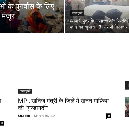
 के पुनर्वास के लिए
मंजूर
ताजा ख़बरें
व्यापारी पुत्र के अपहरण और फिरौती
कांड का खुलासा, 3 आरोपी गिरफ्तार
ताजा ख़बरें
ा
MP : खनिज मंत्री के जिले में खनन माफ़िया
की “गुण्डागर्दी”
Shadik
-
March 10, 2021
0
0