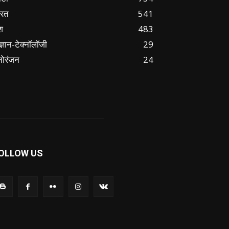
ारत
541
श
483
ज्ञान-टेक्नॉलॉजी
29
नोरंजन
24
OLLOW US