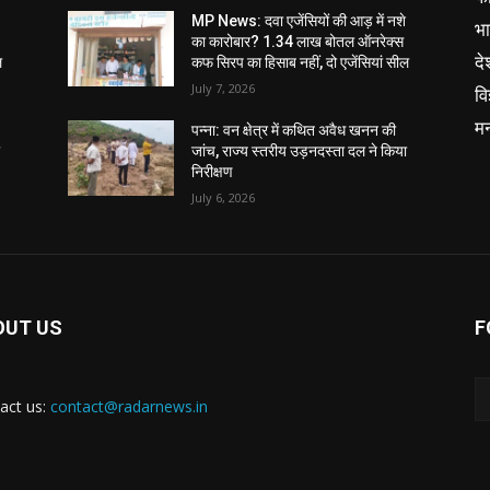
MP News: दवा एजेंसियों की आड़ में नशे
भ
का कारोबार? 1.34 लाख बोतल ऑनरेक्स
दे
ल
कफ सिरप का हिसाब नहीं, दो एजेंसियां सील
July 7, 2026
वि
म
पन्ना: वन क्षेत्र में कथित अवैध खनन की
ा
जांच, राज्य स्तरीय उड़नदस्ता दल ने किया
निरीक्षण
July 6, 2026
OUT US
F
act us:
contact@radarnews.in