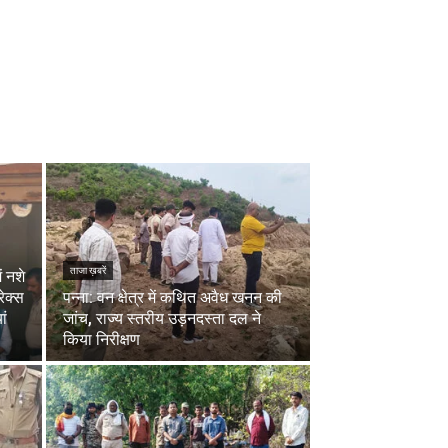
ताजा ख़बरें
ं नशे
ेक्स
पन्ना: वन क्षेत्र में कथित अवैध खनन की
ां
जांच, राज्य स्तरीय उड़नदस्ता दल ने
किया निरीक्षण