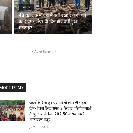
ताजा ख़बरें
48 घंटे तक मोर्चरी में क्यों रखा रहा बाघिन
का शव! आखिर दो दिन बाद क्यों हुआ
शवदाह?
- Advertisment -
MOST READ
संघर्ष के बीच डूब प्रभावितों को बड़ी राहत:
केन-बेतवा लिंक समेत 3 सिंचाई परियोजनाओं
के पुनर्वास के लिए 202.50 करोड़ रुपये
अतिरिक्त मंजूर
July 12, 2026