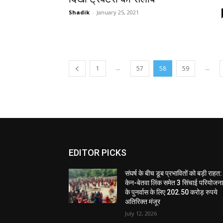
Shadik
-
January 25, 2021
...
...
1
57
58
59
EDITOR PICKS
संघर्ष के बीच डूब प्रभावितों को बड़ी राहत:
केन-बेतवा लिंक समेत 3 सिंचाई परियोजन
के पुनर्वास के लिए 202.50 करोड़ रुपये
अतिरिक्त मंजूर
July 12, 2026