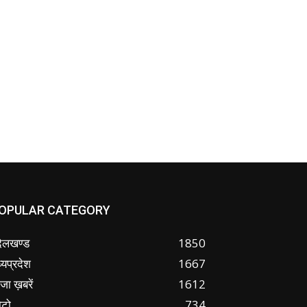
OPULAR CATEGORY
ंदेलखण्ड
1850
्यप्रदेश
1667
जा ख़बरें
1612
ोटो
734