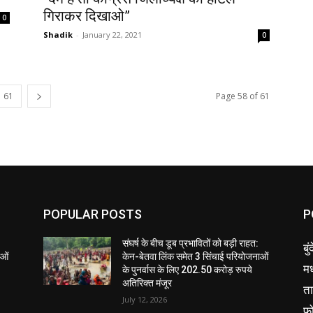
गिराकर दिखाओ”
0
Shadik
-
January 22, 2021
0
61
Page 58 of 61
POPULAR POSTS
P
संघर्ष के बीच डूब प्रभावितों को बड़ी राहत:
बु
ाओं
केन-बेतवा लिंक समेत 3 सिंचाई परियोजनाओं
मध
के पुनर्वास के लिए 202.50 करोड़ रुपये
अतिरिक्त मंजूर
ता
July 12, 2026
फ