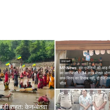
ताजा ख़बरें
MP News: दवा एजेंसियों की आड़ मे
का कारोबार? 1.34 लाख बोतल ऑनर
कफ सिरप का हिसाब नहीं, दो एजेंसिय
सील
 बड़ी राहत: केन-बेतवा