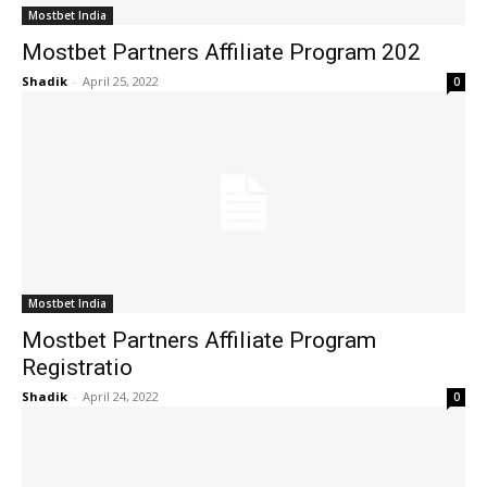
Mostbet India
Mostbet Partners Affiliate Program 202
Shadik
-
April 25, 2022
0
Mostbet India
Mostbet Partners Affiliate Program
Registratio
Shadik
-
April 24, 2022
0