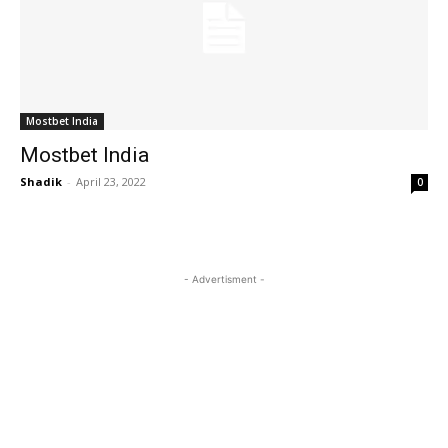
Mostbet India
Mostbet India
Shadik
-
April 23, 2022
0
- Advertisment -