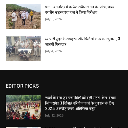
पन्ना: वन क्षेत्र में कथित अवैध खनन की जांच, राज्य
स्तरीय उड़नदस्ता दल ने किया निरीक्षण
July 6, 2026
व्यापारी पुत्र के अपहरण और फिरौती कांड का खुलासा, 3
आरोपी गिरफ्तार
July 4, 2026
EDITOR PICKS
संघर्ष के बीच डूब प्रभावितों को बड़ी राहत: केन-बेतवा
लिंक समेत 3 सिंचाई परियोजनाओं के पुनर्वास के लिए
202.50 करोड़ रुपये अतिरिक्त मंजूर
July 12, 2026