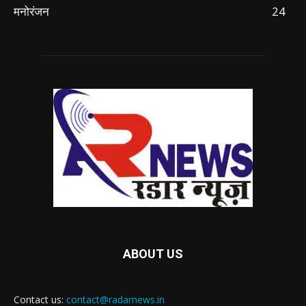
मनोरंजन
24
ABOUT US
Contact us:
contact@radarnews.in