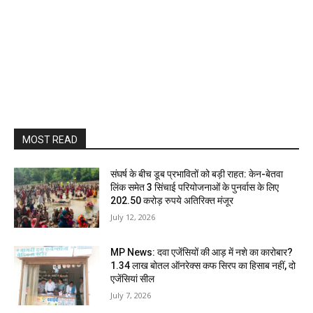
MOST READ
संघर्ष के बीच डूब प्रभावितों को बड़ी राहत: केन-बेतवा
लिंक समेत 3 सिंचाई परियोजनाओं के पुनर्वास के लिए
202.50 करोड़ रुपये अतिरिक्त मंजूर
July 12, 2026
MP News: दवा एजेंसियों की आड़ में नशे का कारोबार?
1.34 लाख बोतल ऑनरेक्स कफ सिरप का हिसाब नहीं, दो
एजेंसियां सील
July 7, 2026