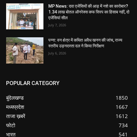
MP News: दवा एजेंसियों की आड़ में नशे का कारोबार?
1.34 लाख बोतल ऑनरेक्स कफ सिरप का हिसाब नहीं, दो
एजेंसियां सील
July 7, 2026
पन्ना: वन क्षेत्र में कथित अवैध खनन की जांच, राज्य
स्तरीय उड़नदस्ता दल ने किया निरीक्षण
July 6, 2026
POPULAR CATEGORY
बुंदेलखण्ड
1850
मध्यप्रदेश
1667
ताजा ख़बरें
1612
फोटो
734
भारत
541