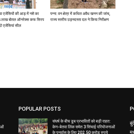
जेंसियों की आड़ में नशे का
पन्ना: वन क्षेत्र में कथित अवैध खनन की जांच,
4 लाख बोतल ऑनरेक्स कफ सिरप
राज्य स्तरीय उड़नदस्ता दल ने किया निरीक्षण
दो एजेंसियां सील
POPULAR POSTS
P
संघर्ष के बीच डूब प्रभावितों को बड़ी राहत:
बु
ाओं
केन-बेतवा लिंक समेत 3 सिंचाई परियोजनाओं
मध
के पुनर्वास के लिए 202.50 करोड़ रुपये