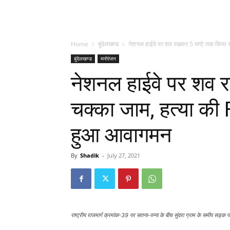
Home
बुंदेलखण्ड
नेशनल हाईवे पर शव रखकर 5 घण्टे तक किया चक
बुंदेलखण्ड
मनोरंजन
नेशनल हाईवे पर शव 
चक्का जाम, हत्या की 
हुआ आवागमन
By
Shadik
-
July 27, 2021
राष्ट्रीय राजमार्ग क्रमांक-39 पर सतना-पन्ना के बीच सुंदरा ग्राम के समीप सड़क