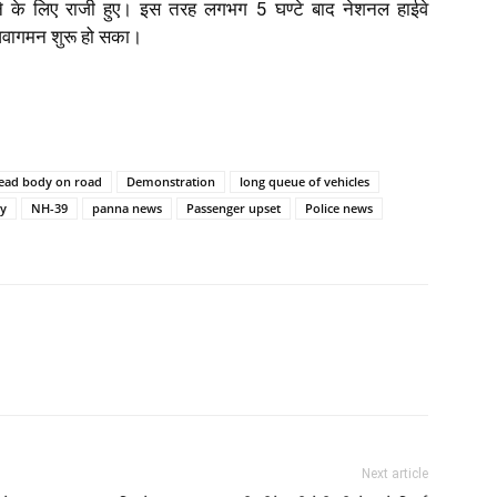
े के लिए राजी हुए। इस तरह लगभग 5 घण्टे बाद नेशनल हाईवे
 आवागमन शुरू हो सका।
ead body on road
Demonstration
long queue of vehicles
ay
NH-39
panna news
Passenger upset
Police news
Next article