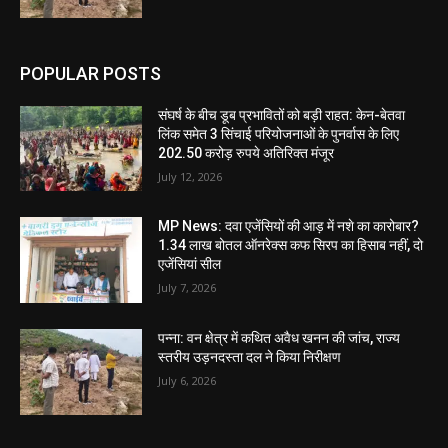
POPULAR POSTS
संघर्ष के बीच डूब प्रभावितों को बड़ी राहत: केन-बेतवा
लिंक समेत 3 सिंचाई परियोजनाओं के पुनर्वास के लिए
202.50 करोड़ रुपये अतिरिक्त मंजूर
July 12, 2026
MP News: दवा एजेंसियों की आड़ में नशे का कारोबार?
1.34 लाख बोतल ऑनरेक्स कफ सिरप का हिसाब नहीं, दो
एजेंसियां सील
July 7, 2026
पन्ना: वन क्षेत्र में कथित अवैध खनन की जांच, राज्य
स्तरीय उड़नदस्ता दल ने किया निरीक्षण
July 6, 2026