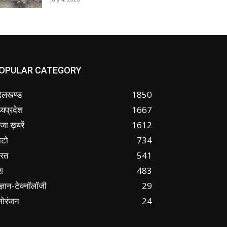
OPULAR CATEGORY
ंदेलखण्ड
1850
्यप्रदेश
1667
जा ख़बरें
1612
ोटो
734
ारत
541
श
483
ज्ञान-टेक्नॉलॉजी
29
नोरंजन
24