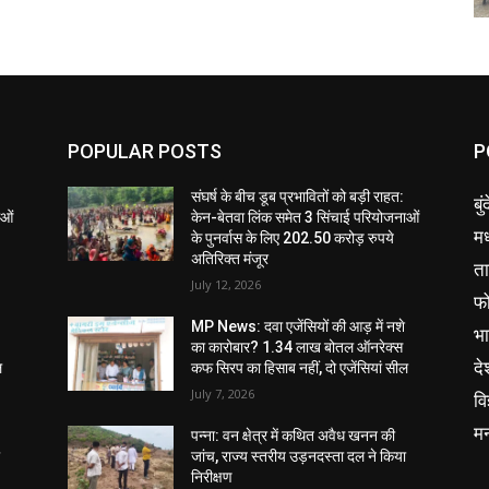
POPULAR POSTS
P
संघर्ष के बीच डूब प्रभावितों को बड़ी राहत:
बु
ाओं
केन-बेतवा लिंक समेत 3 सिंचाई परियोजनाओं
मध
के पुनर्वास के लिए 202.50 करोड़ रुपये
अतिरिक्त मंजूर
ता
July 12, 2026
फ
MP News: दवा एजेंसियों की आड़ में नशे
भ
का कारोबार? 1.34 लाख बोतल ऑनरेक्स
दे
ल
कफ सिरप का हिसाब नहीं, दो एजेंसियां सील
July 7, 2026
वि
म
पन्ना: वन क्षेत्र में कथित अवैध खनन की
ा
जांच, राज्य स्तरीय उड़नदस्ता दल ने किया
निरीक्षण