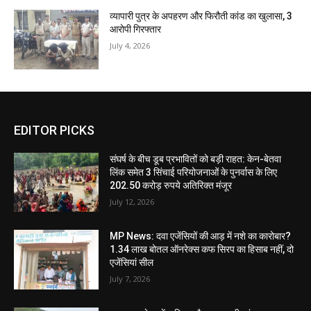
व्यापारी पुत्र के अपहरण और फिरौती कांड का खुलासा, 3
आरोपी गिरफ्तार
July 4, 2026
EDITOR PICKS
संघर्ष के बीच डूब प्रभावितों को बड़ी राहत: केन-बेतवा
लिंक समेत 3 सिंचाई परियोजनाओं के पुनर्वास के लिए
202.50 करोड़ रुपये अतिरिक्त मंजूर
July 12, 2026
MP News: दवा एजेंसियों की आड़ में नशे का कारोबार?
1.34 लाख बोतल ऑनरेक्स कफ सिरप का हिसाब नहीं, दो
एजेंसियां सील
July 7, 2026