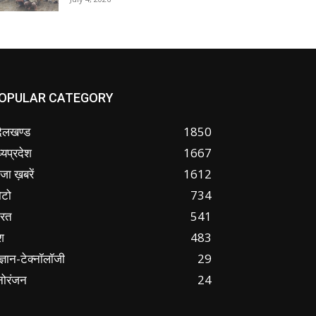
OPULAR CATEGORY
ंदेलखण्ड
1850
्यप्रदेश
1667
जा ख़बरें
1612
ोटो
734
ारत
541
श
483
ज्ञान-टेक्नॉलॉजी
29
नोरंजन
24