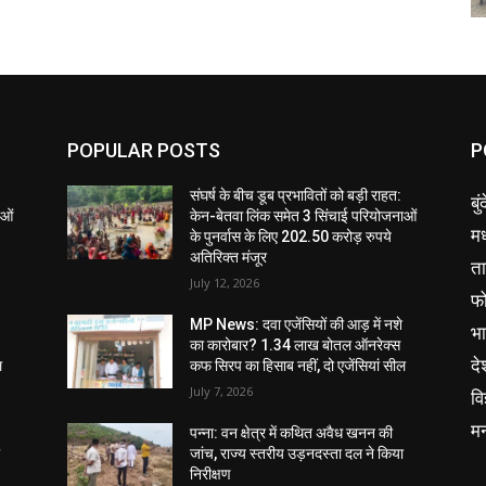
POPULAR POSTS
P
संघर्ष के बीच डूब प्रभावितों को बड़ी राहत:
बु
ाओं
केन-बेतवा लिंक समेत 3 सिंचाई परियोजनाओं
मध
के पुनर्वास के लिए 202.50 करोड़ रुपये
अतिरिक्त मंजूर
ता
July 12, 2026
फ
MP News: दवा एजेंसियों की आड़ में नशे
भ
का कारोबार? 1.34 लाख बोतल ऑनरेक्स
दे
ल
कफ सिरप का हिसाब नहीं, दो एजेंसियां सील
July 7, 2026
वि
म
पन्ना: वन क्षेत्र में कथित अवैध खनन की
ा
जांच, राज्य स्तरीय उड़नदस्ता दल ने किया
निरीक्षण