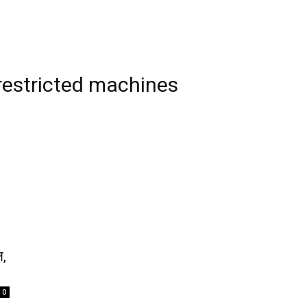
restricted machines
ल,
0