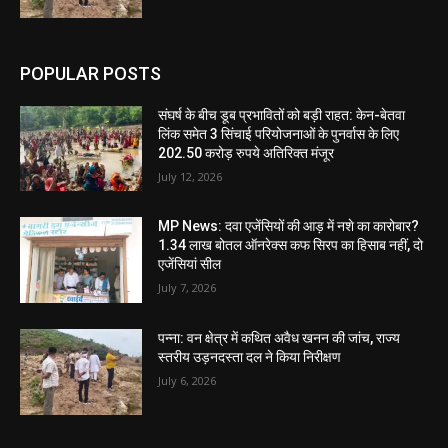
POPULAR POSTS
संघर्ष के बीच डूब प्रभावितों को बड़ी राहत: केन-बेतवा
लिंक समेत 3 सिंचाई परियोजनाओं के पुनर्वास के लिए
202.50 करोड़ रुपये अतिरिक्त मंजूर
July 12, 2026
MP News: दवा एजेंसियों की आड़ में नशे का कारोबार?
1.34 लाख बोतल ऑनरेक्स कफ सिरप का हिसाब नहीं, दो
एजेंसियां सील
July 7, 2026
पन्ना: वन क्षेत्र में कथित अवैध खनन की जांच, राज्य
स्तरीय उड़नदस्ता दल ने किया निरीक्षण
July 6, 2026