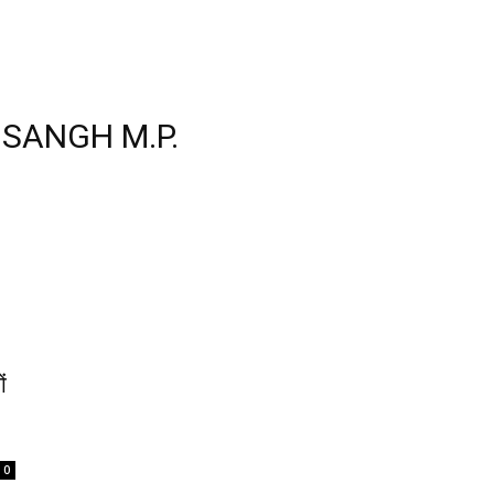
SANGH M.P.
ं
0