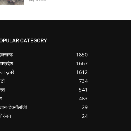
OPULAR CATEGORY
ंदेलखण्ड
1850
्यप्रदेश
1667
जा ख़बरें
1612
ोटो
734
ारत
541
श
483
ज्ञान-टेक्नॉलॉजी
29
नोरंजन
24