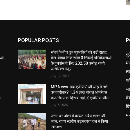
POPULAR POSTS
P
संघर्ष के बीच डूब प्रभावितों को बड़ी राहत:
बु
ाओं
केन-बेतवा लिंक समेत 3 सिंचाई परियोजनाओं
मध
के पुनर्वास के लिए 202.50 करोड़ रुपये
अतिरिक्त मंजूर
ता
July 12, 2026
फ
MP News: दवा एजेंसियों की आड़ में नशे
भ
का कारोबार? 1.34 लाख बोतल ऑनरेक्स
दे
ल
कफ सिरप का हिसाब नहीं, दो एजेंसियां सील
July 7, 2026
वि
म
पन्ना: वन क्षेत्र में कथित अवैध खनन की
ा
जांच, राज्य स्तरीय उड़नदस्ता दल ने किया
निरीक्षण