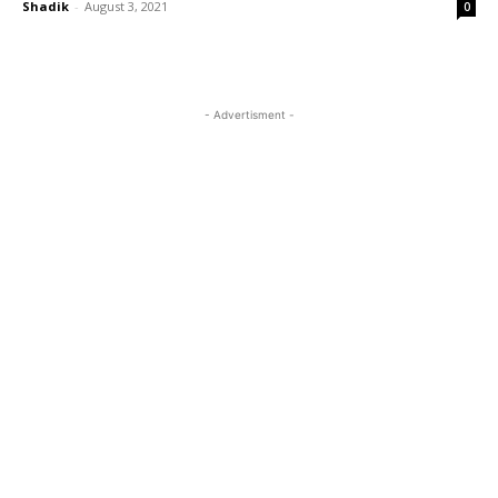
Shadik
-
August 3, 2021
0
- Advertisment -