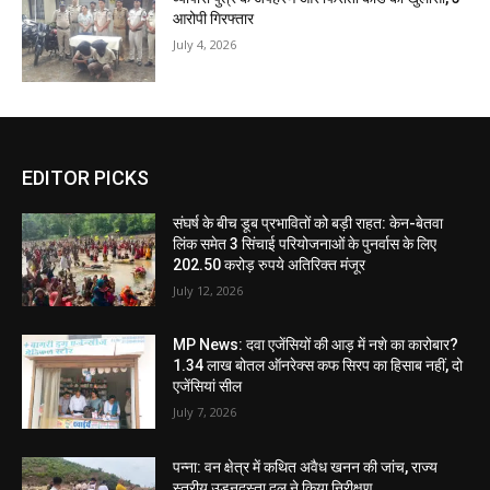
आरोपी गिरफ्तार
July 4, 2026
EDITOR PICKS
संघर्ष के बीच डूब प्रभावितों को बड़ी राहत: केन-बेतवा
लिंक समेत 3 सिंचाई परियोजनाओं के पुनर्वास के लिए
202.50 करोड़ रुपये अतिरिक्त मंजूर
July 12, 2026
MP News: दवा एजेंसियों की आड़ में नशे का कारोबार?
1.34 लाख बोतल ऑनरेक्स कफ सिरप का हिसाब नहीं, दो
एजेंसियां सील
July 7, 2026
पन्ना: वन क्षेत्र में कथित अवैध खनन की जांच, राज्य
स्तरीय उड़नदस्ता दल ने किया निरीक्षण