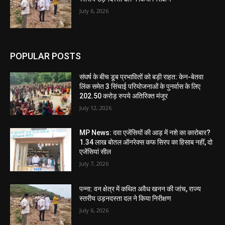
July 6, 2026
POPULAR POSTS
संघर्ष के बीच डूब प्रभावितों को बड़ी राहत: केन-बेतवा
लिंक समेत 3 सिंचाई परियोजनाओं के पुनर्वास के लिए
202.50 करोड़ रुपये अतिरिक्त मंजूर
July 12, 2026
MP News: दवा एजेंसियों की आड़ में नशे का कारोबार?
1.34 लाख बोतल ऑनरेक्स कफ सिरप का हिसाब नहीं, दो
एजेंसियां सील
July 7, 2026
पन्ना: वन क्षेत्र में कथित अवैध खनन की जांच, राज्य
स्तरीय उड़नदस्ता दल ने किया निरीक्षण
July 6, 2026