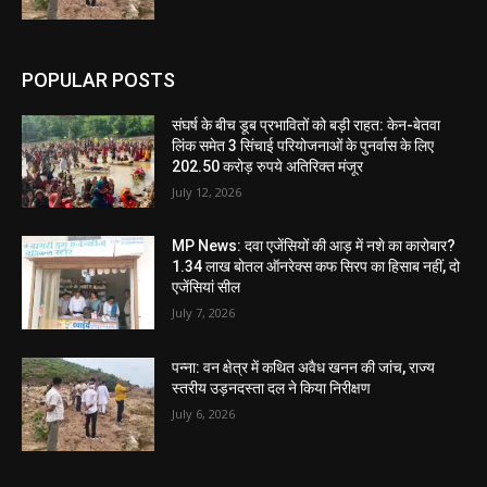
POPULAR POSTS
संघर्ष के बीच डूब प्रभावितों को बड़ी राहत: केन-बेतवा
लिंक समेत 3 सिंचाई परियोजनाओं के पुनर्वास के लिए
202.50 करोड़ रुपये अतिरिक्त मंजूर
July 12, 2026
MP News: दवा एजेंसियों की आड़ में नशे का कारोबार?
1.34 लाख बोतल ऑनरेक्स कफ सिरप का हिसाब नहीं, दो
एजेंसियां सील
July 7, 2026
पन्ना: वन क्षेत्र में कथित अवैध खनन की जांच, राज्य
स्तरीय उड़नदस्ता दल ने किया निरीक्षण
July 6, 2026