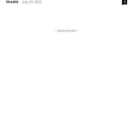
Shadik
-
July 24, 2022
0
- Advertisment -