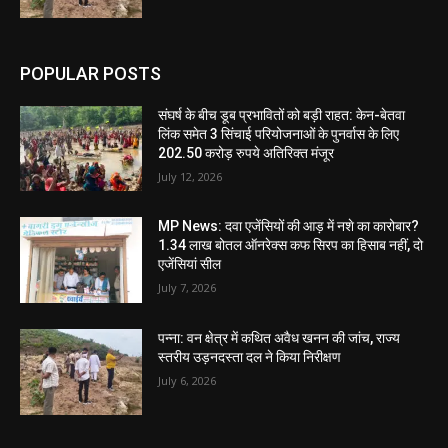
POPULAR POSTS
संघर्ष के बीच डूब प्रभावितों को बड़ी राहत: केन-बेतवा
लिंक समेत 3 सिंचाई परियोजनाओं के पुनर्वास के लिए
202.50 करोड़ रुपये अतिरिक्त मंजूर
July 12, 2026
MP News: दवा एजेंसियों की आड़ में नशे का कारोबार?
1.34 लाख बोतल ऑनरेक्स कफ सिरप का हिसाब नहीं, दो
एजेंसियां सील
July 7, 2026
पन्ना: वन क्षेत्र में कथित अवैध खनन की जांच, राज्य
स्तरीय उड़नदस्ता दल ने किया निरीक्षण
July 6, 2026