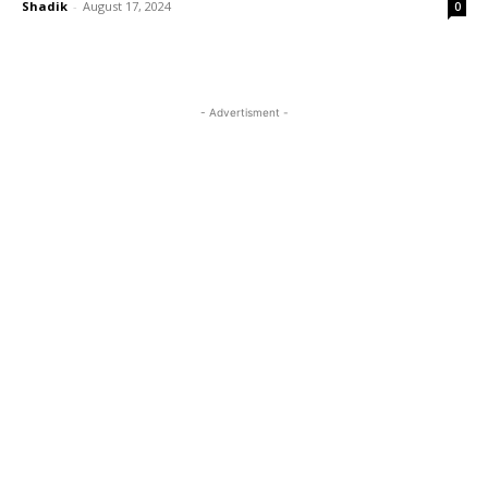
Shadik
-
August 17, 2024
0
- Advertisment -