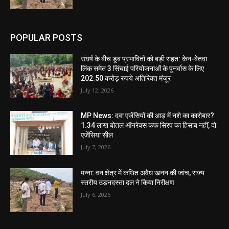
POPULAR POSTS
संघर्ष के बीच डूब प्रभावितों को बड़ी राहत: केन-बेतवा
लिंक समेत 3 सिंचाई परियोजनाओं के पुनर्वास के लिए
202.50 करोड़ रुपये अतिरिक्त मंजूर
July 12, 2026
MP News: दवा एजेंसियों की आड़ में नशे का कारोबार?
1.34 लाख बोतल ऑनरेक्स कफ सिरप का हिसाब नहीं, दो
एजेंसियां सील
July 7, 2026
पन्ना: वन क्षेत्र में कथित अवैध खनन की जांच, राज्य
स्तरीय उड़नदस्ता दल ने किया निरीक्षण
July 6, 2026