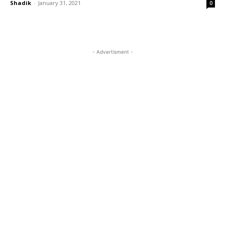
Shadik
-
January 31, 2021
0
- Advertisment -