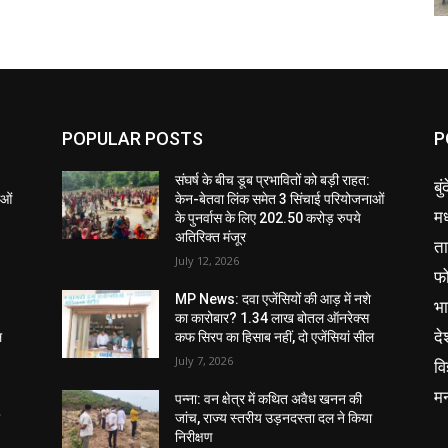
POPULAR POSTS
P
संघर्ष के बीच डूब प्रभावितों को बड़ी राहत:
बु
ाओं
केन-बेतवा लिंक समेत 3 सिंचाई परियोजनाओं
मध
के पुनर्वास के लिए 202.50 करोड़ रुपये
अतिरिक्त मंजूर
ता
July 12, 2026
फ
MP News: दवा एजेंसियों की आड़ में नशे
भ
का कारोबार? 1.34 लाख बोतल ऑनरेक्स
दे
ल
कफ सिरप का हिसाब नहीं, दो एजेंसियां सील
July 7, 2026
वि
म
पन्ना: वन क्षेत्र में कथित अवैध खनन की
ा
जांच, राज्य स्तरीय उड़नदस्ता दल ने किया
निरीक्षण