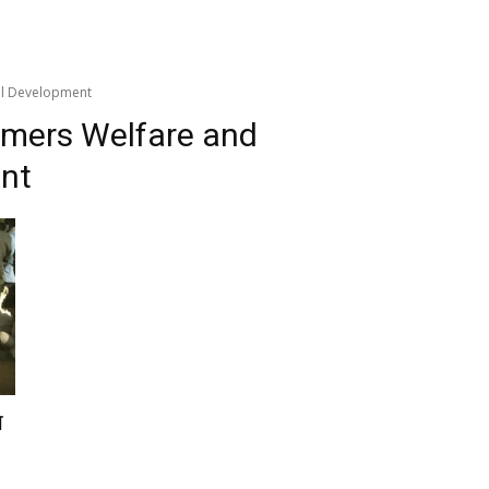
al Development
rmers Welfare and
ent
य