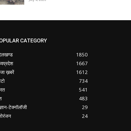
OPULAR CATEGORY
ंदेलखण्ड
1850
्यप्रदेश
1667
जा ख़बरें
1612
ोटो
734
ारत
541
श
483
ज्ञान-टेक्नॉलॉजी
29
नोरंजन
24