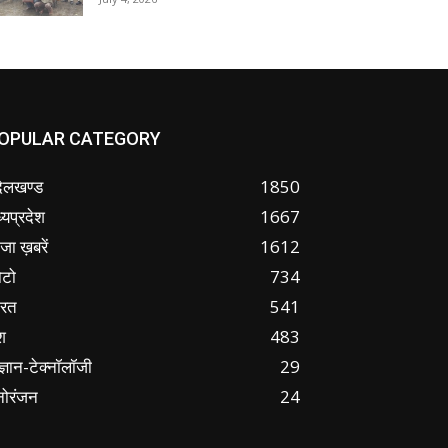
OPULAR CATEGORY
ंदेलखण्ड
1850
्यप्रदेश
1667
जा ख़बरें
1612
ोटो
734
ारत
541
श
483
ज्ञान-टेक्नॉलॉजी
29
नोरंजन
24