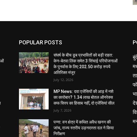
POPULAR POSTS
P
संघर्ष के बीच डूब प्रभावितों को बड़ी राहत:
बु
ाओं
केन-बेतवा लिंक समेत 3 सिंचाई परियोजनाओं
मध
के पुनर्वास के लिए 202.50 करोड़ रुपये
अतिरिक्त मंजूर
ता
July 12, 2026
फ
MP News: दवा एजेंसियों की आड़ में नशे
भ
का कारोबार? 1.34 लाख बोतल ऑनरेक्स
दे
ल
कफ सिरप का हिसाब नहीं, दो एजेंसियां सील
July 7, 2026
वि
म
पन्ना: वन क्षेत्र में कथित अवैध खनन की
ा
जांच, राज्य स्तरीय उड़नदस्ता दल ने किया
निरीक्षण