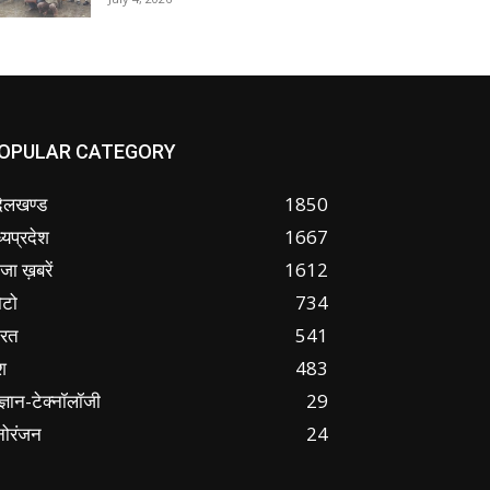
OPULAR CATEGORY
ंदेलखण्ड
1850
्यप्रदेश
1667
जा ख़बरें
1612
ोटो
734
ारत
541
श
483
ज्ञान-टेक्नॉलॉजी
29
नोरंजन
24