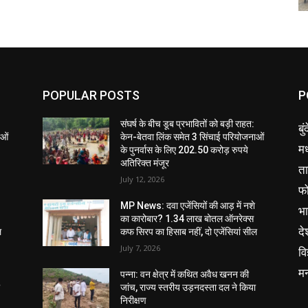
POPULAR POSTS
P
संघर्ष के बीच डूब प्रभावितों को बड़ी राहत:
बु
ाओं
केन-बेतवा लिंक समेत 3 सिंचाई परियोजनाओं
मध
के पुनर्वास के लिए 202.50 करोड़ रुपये
अतिरिक्त मंजूर
ता
July 12, 2026
फ
MP News: दवा एजेंसियों की आड़ में नशे
भ
का कारोबार? 1.34 लाख बोतल ऑनरेक्स
दे
ल
कफ सिरप का हिसाब नहीं, दो एजेंसियां सील
July 7, 2026
वि
म
पन्ना: वन क्षेत्र में कथित अवैध खनन की
ा
जांच, राज्य स्तरीय उड़नदस्ता दल ने किया
निरीक्षण