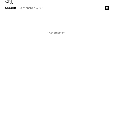
टापू
Shadik
-
September 7, 2021
0
- Advertisment -