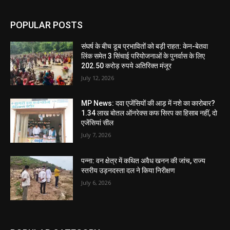
POPULAR POSTS
संघर्ष के बीच डूब प्रभावितों को बड़ी राहत: केन-बेतवा
लिंक समेत 3 सिंचाई परियोजनाओं के पुनर्वास के लिए
202.50 करोड़ रुपये अतिरिक्त मंजूर
July 12, 2026
MP News: दवा एजेंसियों की आड़ में नशे का कारोबार?
1.34 लाख बोतल ऑनरेक्स कफ सिरप का हिसाब नहीं, दो
एजेंसियां सील
July 7, 2026
पन्ना: वन क्षेत्र में कथित अवैध खनन की जांच, राज्य
स्तरीय उड़नदस्ता दल ने किया निरीक्षण
July 6, 2026