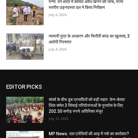
पन्ना: वन क्षेत्र में कथित अवैध खनन की जांच, राज्य
स्तरीय उड़नदस्ता दल ने किया निरीक्षण
July 6, 2026
व्यापारी पुत्र के अपहरण और फिरौती कांड का खुलासा, 3
आरोपी गिरफ्तार
July 4, 2026
EDITOR PICKS
संघर्ष के बीच डूब प्रभावितों को बड़ी राहत: केन-बेतवा
लिंक समेत 3 सिंचाई परियोजनाओं के पुनर्वास के लिए
202.50 करोड़ रुपये अतिरिक्त मंजूर
July 12, 2026
MP News: दवा एजेंसियों की आड़ में नशे का कारोबार?