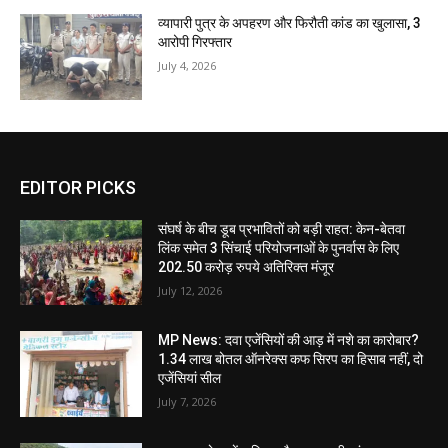
व्यापारी पुत्र के अपहरण और फिरौती कांड का खुलासा, 3
आरोपी गिरफ्तार
July 4, 2026
EDITOR PICKS
संघर्ष के बीच डूब प्रभावितों को बड़ी राहत: केन-बेतवा
लिंक समेत 3 सिंचाई परियोजनाओं के पुनर्वास के लिए
202.50 करोड़ रुपये अतिरिक्त मंजूर
July 12, 2026
MP News: दवा एजेंसियों की आड़ में नशे का कारोबार?
1.34 लाख बोतल ऑनरेक्स कफ सिरप का हिसाब नहीं, दो
एजेंसियां सील
July 7, 2026