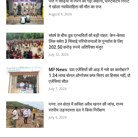
पति ने सीढ़ियों से गिरने की गढ़ी कहानी, पोस्टमार्टम रिपोर्ट
ने खोला नवविवाहिता की मौत का राज
August 9, 2026
संघर्ष के बीच डूब प्रभावितों को बड़ी राहत: केन-बेतवा
लिंक समेत 3 सिंचाई परियोजनाओं के पुनर्वास के लिए
202.50 करोड़ रुपये अतिरिक्त मंजूर
July 12, 2026
MP News: दवा एजेंसियों की आड़ में नशे का कारोबार?
1.34 लाख बोतल ऑनरेक्स कफ सिरप का हिसाब नहीं, दो
एजेंसियां सील
July 7, 2026
पन्ना: वन क्षेत्र में कथित अवैध खनन की जांच, राज्य
स्तरीय उड़नदस्ता दल ने किया निरीक्षण
July 6, 2026