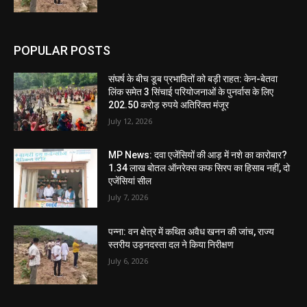
POPULAR POSTS
संघर्ष के बीच डूब प्रभावितों को बड़ी राहत: केन-बेतवा
लिंक समेत 3 सिंचाई परियोजनाओं के पुनर्वास के लिए
202.50 करोड़ रुपये अतिरिक्त मंजूर
July 12, 2026
MP News: दवा एजेंसियों की आड़ में नशे का कारोबार?
1.34 लाख बोतल ऑनरेक्स कफ सिरप का हिसाब नहीं, दो
एजेंसियां सील
July 7, 2026
पन्ना: वन क्षेत्र में कथित अवैध खनन की जांच, राज्य
स्तरीय उड़नदस्ता दल ने किया निरीक्षण
July 6, 2026