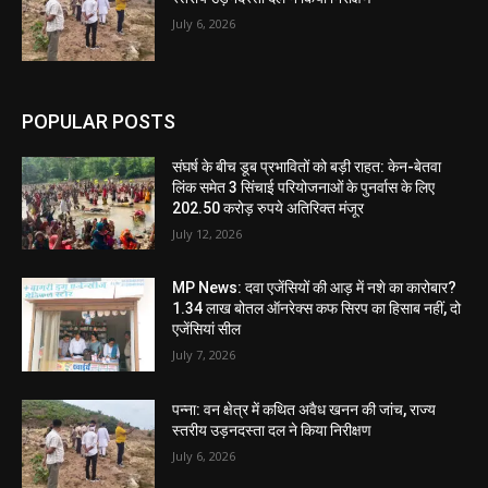
July 6, 2026
POPULAR POSTS
संघर्ष के बीच डूब प्रभावितों को बड़ी राहत: केन-बेतवा
लिंक समेत 3 सिंचाई परियोजनाओं के पुनर्वास के लिए
202.50 करोड़ रुपये अतिरिक्त मंजूर
July 12, 2026
MP News: दवा एजेंसियों की आड़ में नशे का कारोबार?
1.34 लाख बोतल ऑनरेक्स कफ सिरप का हिसाब नहीं, दो
एजेंसियां सील
July 7, 2026
पन्ना: वन क्षेत्र में कथित अवैध खनन की जांच, राज्य
स्तरीय उड़नदस्ता दल ने किया निरीक्षण
July 6, 2026