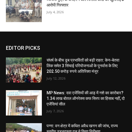
आरोपी गिरफ्तार
July 4, 2026
EDITOR PICKS
संघर्ष के बीच डूब प्रभावितों को बड़ी राहत: केन-बेतवा
लिंक समेत 3 सिंचाई परियोजनाओं के पुनर्वास के लिए
202.50 करोड़ रुपये अतिरिक्त मंजूर
July 12, 2026
MP News: दवा एजेंसियों की आड़ में नशे का कारोबार?
1.34 लाख बोतल ऑनरेक्स कफ सिरप का हिसाब नहीं, दो
एजेंसियां सील
July 7, 2026
पन्ना: वन क्षेत्र में कथित अवैध खनन की जांच, राज्य
स्तरीय उड़नदस्ता दल ने किया निरीक्षण