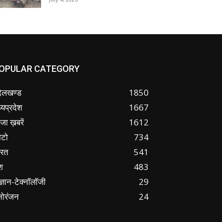
OPULAR CATEGORY
ंदेलखण्ड
1850
्यप्रदेश
1667
जा ख़बरें
1612
ोटो
734
ारत
541
श
483
ज्ञान-टेक्नॉलॉजी
29
नोरंजन
24