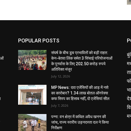
POPULAR POSTS
P
संघर्ष के बीच डूब प्रभावितों को बड़ी राहत:
बु
ाओं
केन-बेतवा लिंक समेत 3 सिंचाई परियोजनाओं
मध
के पुनर्वास के लिए 202.50 करोड़ रुपये
अतिरिक्त मंजूर
ता
July 12, 2026
फ
MP News: दवा एजेंसियों की आड़ में नशे
भ
का कारोबार? 1.34 लाख बोतल ऑनरेक्स
दे
ल
कफ सिरप का हिसाब नहीं, दो एजेंसियां सील
July 7, 2026
वि
म
पन्ना: वन क्षेत्र में कथित अवैध खनन की
ा
जांच, राज्य स्तरीय उड़नदस्ता दल ने किया
निरीक्षण