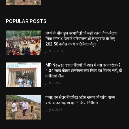
POPULAR POSTS
संघर्ष के बीच डूब प्रभावितों को बड़ी राहत: केन-बेतवा
लिंक समेत 3 सिंचाई परियोजनाओं के पुनर्वास के लिए
202.50 करोड़ रुपये अतिरिक्त मंजूर
July 12, 2026
MP News: दवा एजेंसियों की आड़ में नशे का कारोबार?
1.34 लाख बोतल ऑनरेक्स कफ सिरप का हिसाब नहीं, दो
एजेंसियां सील
July 7, 2026
पन्ना: वन क्षेत्र में कथित अवैध खनन की जांच, राज्य
स्तरीय उड़नदस्ता दल ने किया निरीक्षण
July 6, 2026