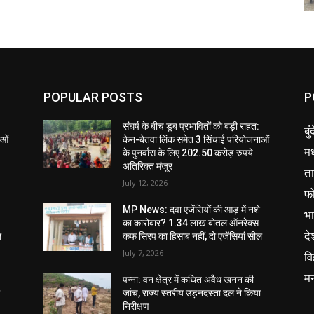
POPULAR POSTS
P
संघर्ष के बीच डूब प्रभावितों को बड़ी राहत:
बु
ाओं
केन-बेतवा लिंक समेत 3 सिंचाई परियोजनाओं
मध
के पुनर्वास के लिए 202.50 करोड़ रुपये
अतिरिक्त मंजूर
ता
July 12, 2026
फ
MP News: दवा एजेंसियों की आड़ में नशे
भ
का कारोबार? 1.34 लाख बोतल ऑनरेक्स
दे
ल
कफ सिरप का हिसाब नहीं, दो एजेंसियां सील
July 7, 2026
वि
म
पन्ना: वन क्षेत्र में कथित अवैध खनन की
ा
जांच, राज्य स्तरीय उड़नदस्ता दल ने किया
निरीक्षण