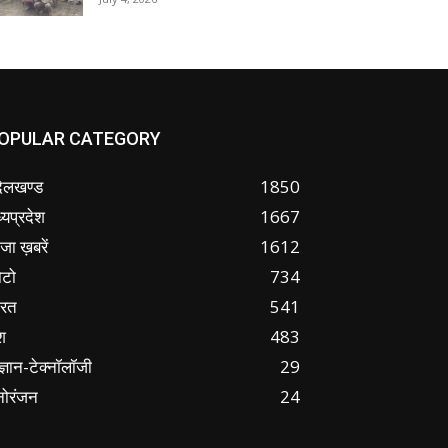
OPULAR CATEGORY
ंदेलखण्ड
1850
्यप्रदेश
1667
जा ख़बरें
1612
ोटो
734
ारत
541
श
483
ज्ञान-टेक्नॉलॉजी
29
नोरंजन
24