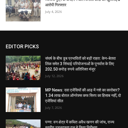
आरोपी गिरफ्तार
July 4, 2026
EDITOR PICKS
संघर्ष के बीच डूब प्रभावितों को बड़ी राहत: केन-बेतवा
लिंक समेत 3 सिंचाई परियोजनाओं के पुनर्वास के लिए
202.50 करोड़ रुपये अतिरिक्त मंजूर
July 12, 2026
MP News: दवा एजेंसियों की आड़ में नशे का कारोबार?
1.34 लाख बोतल ऑनरेक्स कफ सिरप का हिसाब नहीं, दो
एजेंसियां सील
July 7, 2026
पन्ना: वन क्षेत्र में कथित अवैध खनन की जांच, राज्य
स्तरीय उड़नदस्ता दल ने किया निरीक्षण