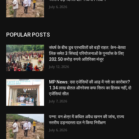
July 6, 2026
POPULAR POSTS
संघर्ष के बीच डूब प्रभावितों को बड़ी राहत: केन-बेतवा
लिंक समेत 3 सिंचाई परियोजनाओं के पुनर्वास के लिए
202.50 करोड़ रुपये अतिरिक्त मंजूर
July 12, 2026
MP News: दवा एजेंसियों की आड़ में नशे का कारोबार?
1.34 लाख बोतल ऑनरेक्स कफ सिरप का हिसाब नहीं, दो
एजेंसियां सील
July 7, 2026
पन्ना: वन क्षेत्र में कथित अवैध खनन की जांच, राज्य
स्तरीय उड़नदस्ता दल ने किया निरीक्षण
July 6, 2026