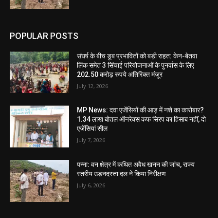
POPULAR POSTS
संघर्ष के बीच डूब प्रभावितों को बड़ी राहत: केन-बेतवा
लिंक समेत 3 सिंचाई परियोजनाओं के पुनर्वास के लिए
202.50 करोड़ रुपये अतिरिक्त मंजूर
July 12, 2026
MP News: दवा एजेंसियों की आड़ में नशे का कारोबार?
1.34 लाख बोतल ऑनरेक्स कफ सिरप का हिसाब नहीं, दो
एजेंसियां सील
July 7, 2026
पन्ना: वन क्षेत्र में कथित अवैध खनन की जांच, राज्य
स्तरीय उड़नदस्ता दल ने किया निरीक्षण
July 6, 2026