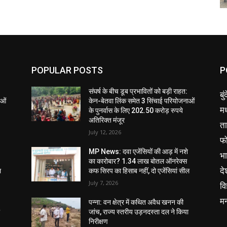
POPULAR POSTS
P
संघर्ष के बीच डूब प्रभावितों को बड़ी राहत:
बु
ाओं
केन-बेतवा लिंक समेत 3 सिंचाई परियोजनाओं
मध
के पुनर्वास के लिए 202.50 करोड़ रुपये
अतिरिक्त मंजूर
ता
July 12, 2026
फ
MP News: दवा एजेंसियों की आड़ में नशे
भ
का कारोबार? 1.34 लाख बोतल ऑनरेक्स
दे
ल
कफ सिरप का हिसाब नहीं, दो एजेंसियां सील
July 7, 2026
वि
म
पन्ना: वन क्षेत्र में कथित अवैध खनन की
ा
जांच, राज्य स्तरीय उड़नदस्ता दल ने किया
निरीक्षण