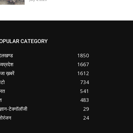
OPULAR CATEGORY
ंदेलखण्ड
1850
्यप्रदेश
1667
जा ख़बरें
1612
ोटो
734
ारत
541
श
483
ज्ञान-टेक्नॉलॉजी
29
नोरंजन
24