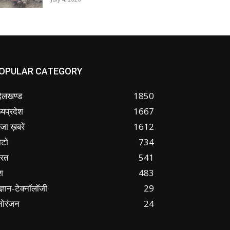
OPULAR CATEGORY
ंदेलखण्ड
1850
्यप्रदेश
1667
जा ख़बरें
1612
ोटो
734
ारत
541
श
483
ज्ञान-टेक्नॉलॉजी
29
नोरंजन
24