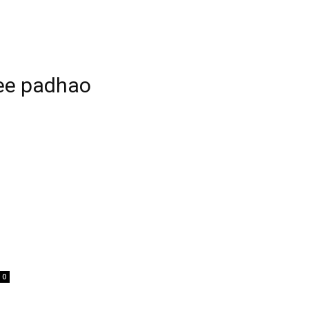
ee padhao
0