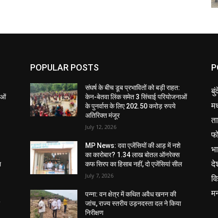
POPULAR POSTS
P
संघर्ष के बीच डूब प्रभावितों को बड़ी राहत:
बु
ाओं
केन-बेतवा लिंक समेत 3 सिंचाई परियोजनाओं
मध
के पुनर्वास के लिए 202.50 करोड़ रुपये
अतिरिक्त मंजूर
ता
July 12, 2026
फ
MP News: दवा एजेंसियों की आड़ में नशे
भ
का कारोबार? 1.34 लाख बोतल ऑनरेक्स
दे
ल
कफ सिरप का हिसाब नहीं, दो एजेंसियां सील
July 7, 2026
वि
म
पन्ना: वन क्षेत्र में कथित अवैध खनन की
ा
जांच, राज्य स्तरीय उड़नदस्ता दल ने किया
निरीक्षण