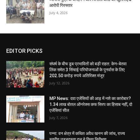
आरोपी गिरफ्तार
July 4, 2026
EDITOR PICKS
संघर्ष के बीच डूब प्रभावितों को बड़ी राहत: केन-बेतवा
लिंक समेत 3 सिंचाई परियोजनाओं के पुनर्वास के लिए
202.50 करोड़ रुपये अतिरिक्त मंजूर
July 12, 2026
MP News: दवा एजेंसियों की आड़ में नशे का कारोबार?
1.34 लाख बोतल ऑनरेक्स कफ सिरप का हिसाब नहीं, दो
एजेंसियां सील
July 7, 2026
पन्ना: वन क्षेत्र में कथित अवैध खनन की जांच, राज्य
स्तरीय उड़नदस्ता दल ने किया निरीक्षण