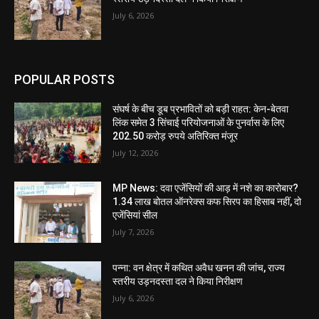
July 6, 2026
POPULAR POSTS
संघर्ष के बीच डूब प्रभावितों को बड़ी राहत: केन-बेतवा
लिंक समेत 3 सिंचाई परियोजनाओं के पुनर्वास के लिए
202.50 करोड़ रुपये अतिरिक्त मंजूर
July 12, 2026
MP News: दवा एजेंसियों की आड़ में नशे का कारोबार?
1.34 लाख बोतल ऑनरेक्स कफ सिरप का हिसाब नहीं, दो
एजेंसियां सील
July 7, 2026
पन्ना: वन क्षेत्र में कथित अवैध खनन की जांच, राज्य
स्तरीय उड़नदस्ता दल ने किया निरीक्षण
July 6, 2026