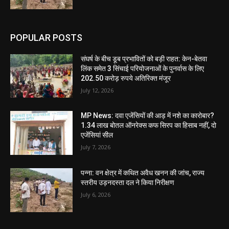
POPULAR POSTS
संघर्ष के बीच डूब प्रभावितों को बड़ी राहत: केन-बेतवा
लिंक समेत 3 सिंचाई परियोजनाओं के पुनर्वास के लिए
202.50 करोड़ रुपये अतिरिक्त मंजूर
July 12, 2026
MP News: दवा एजेंसियों की आड़ में नशे का कारोबार?
1.34 लाख बोतल ऑनरेक्स कफ सिरप का हिसाब नहीं, दो
एजेंसियां सील
July 7, 2026
पन्ना: वन क्षेत्र में कथित अवैध खनन की जांच, राज्य
स्तरीय उड़नदस्ता दल ने किया निरीक्षण
July 6, 2026