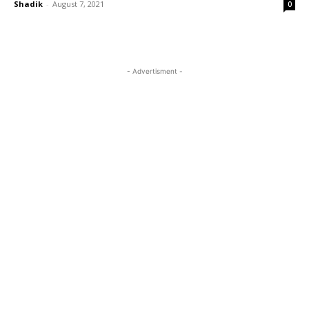
Shadik
-
August 7, 2021
0
- Advertisment -