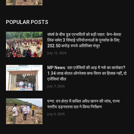
POPULAR POSTS
संघर्ष के बीच डूब प्रभावितों को बड़ी राहत: केन-बेतवा
लिंक समेत 3 सिंचाई परियोजनाओं के पुनर्वास के लिए
202.50 करोड़ रुपये अतिरिक्त मंजूर
July 12, 2026
MP News: दवा एजेंसियों की आड़ में नशे का कारोबार?
1.34 लाख बोतल ऑनरेक्स कफ सिरप का हिसाब नहीं, दो
एजेंसियां सील
July 7, 2026
पन्ना: वन क्षेत्र में कथित अवैध खनन की जांच, राज्य
स्तरीय उड़नदस्ता दल ने किया निरीक्षण
July 6, 2026