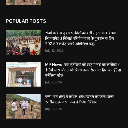
POPULAR POSTS
संघर्ष के बीच डूब प्रभावितों को बड़ी राहत: केन-बेतवा
लिंक समेत 3 सिंचाई परियोजनाओं के पुनर्वास के लिए
202.50 करोड़ रुपये अतिरिक्त मंजूर
July 12, 2026
MP News: दवा एजेंसियों की आड़ में नशे का कारोबार?
1.34 लाख बोतल ऑनरेक्स कफ सिरप का हिसाब नहीं, दो
एजेंसियां सील
July 7, 2026
पन्ना: वन क्षेत्र में कथित अवैध खनन की जांच, राज्य
स्तरीय उड़नदस्ता दल ने किया निरीक्षण
July 6, 2026