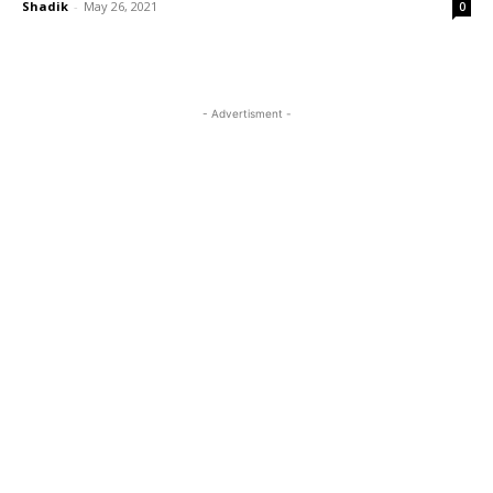
Shadik
-
May 26, 2021
0
- Advertisment -