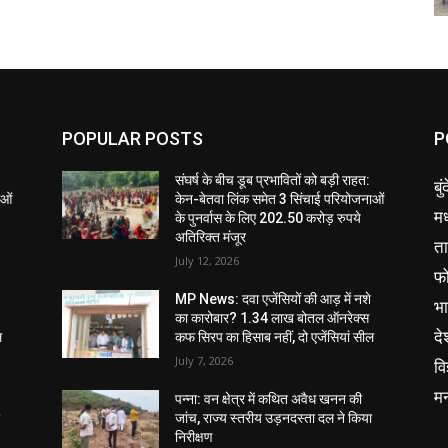
POPULAR POSTS
P
संघर्ष के बीच डूब प्रभावितों को बड़ी राहत:
बु
ाओं
केन-बेतवा लिंक समेत 3 सिंचाई परियोजनाओं
मध
के पुनर्वास के लिए 202.50 करोड़ रुपये
अतिरिक्त मंजूर
ता
July 12, 2026
फ
MP News: दवा एजेंसियों की आड़ में नशे
भ
का कारोबार? 1.34 लाख बोतल ऑनरेक्स
दे
ल
कफ सिरप का हिसाब नहीं, दो एजेंसियां सील
July 7, 2026
वि
म
पन्ना: वन क्षेत्र में कथित अवैध खनन की
ा
जांच, राज्य स्तरीय उड़नदस्ता दल ने किया
निरीक्षण