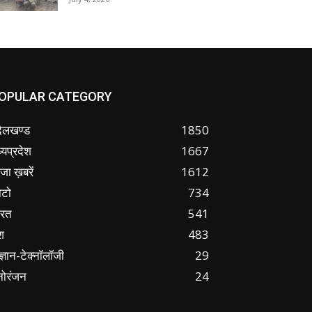
OPULAR CATEGORY
ंदेलखण्ड
1850
्यप्रदेश
1667
जा ख़बरें
1612
ोटो
734
ारत
541
श
483
ज्ञान-टेक्नॉलॉजी
29
नोरंजन
24