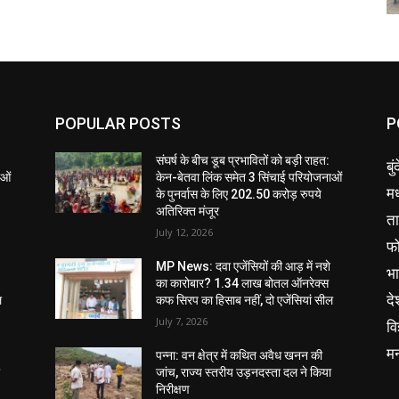
POPULAR POSTS
P
संघर्ष के बीच डूब प्रभावितों को बड़ी राहत:
बु
ाओं
केन-बेतवा लिंक समेत 3 सिंचाई परियोजनाओं
मध
के पुनर्वास के लिए 202.50 करोड़ रुपये
अतिरिक्त मंजूर
ता
July 12, 2026
फ
MP News: दवा एजेंसियों की आड़ में नशे
भ
का कारोबार? 1.34 लाख बोतल ऑनरेक्स
दे
ल
कफ सिरप का हिसाब नहीं, दो एजेंसियां सील
July 7, 2026
वि
म
पन्ना: वन क्षेत्र में कथित अवैध खनन की
ा
जांच, राज्य स्तरीय उड़नदस्ता दल ने किया
निरीक्षण