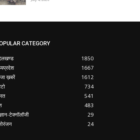
OPULAR CATEGORY
ंदेलखण्ड
1850
्यप्रदेश
1667
जा ख़बरें
1612
ोटो
734
ारत
541
श
483
ज्ञान-टेक्नॉलॉजी
29
नोरंजन
24