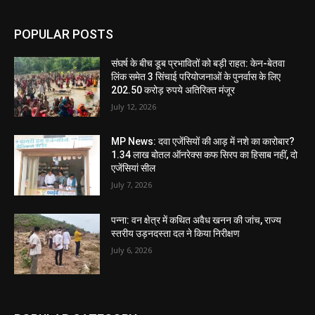
POPULAR POSTS
संघर्ष के बीच डूब प्रभावितों को बड़ी राहत: केन-बेतवा
लिंक समेत 3 सिंचाई परियोजनाओं के पुनर्वास के लिए
202.50 करोड़ रुपये अतिरिक्त मंजूर
July 12, 2026
MP News: दवा एजेंसियों की आड़ में नशे का कारोबार?
1.34 लाख बोतल ऑनरेक्स कफ सिरप का हिसाब नहीं, दो
एजेंसियां सील
July 7, 2026
पन्ना: वन क्षेत्र में कथित अवैध खनन की जांच, राज्य
स्तरीय उड़नदस्ता दल ने किया निरीक्षण
July 6, 2026